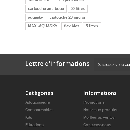
cartouche anti-boue
50 litres
aquasky
cartouche 20 micron
MAXI-AQUASKY
flexibles
5 litres
Lettre d'informations
Catégories
Informations
Adoucisseurs
Promotions
Consommables
Nouveaux produits
Kits
Meilleures ventes
Filtrations
Contactez-nous