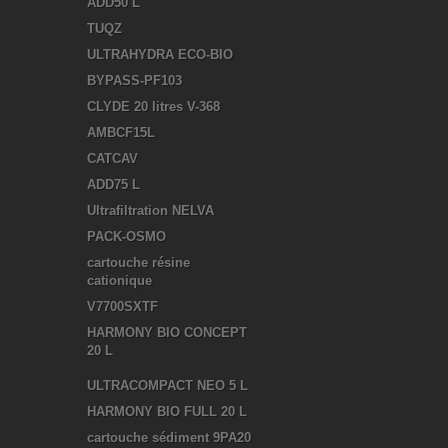
ADD50 L
TUQZ
ULTRAHYDRA ECO-BIO
BYPASS-PF103
CLYDE 20 litres V-368
AMBCF15L
CATCAV
ADD75 L
Ultrafiltration NELVA
PACK-OSMO
cartouche résine
cationique
V7700SXTF
HARMONY BIO CONCEPT
20 L
ULTRACOMPACT NEO 5 L
HARMONY BIO FULL 20 L
cartouche sédiment 9PA20