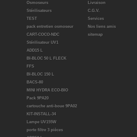
Osmoseurs
Livraison
Stérilisateurs
C.G.V.
TEST
Services
pack entretien osmoseur
Nos liens amis
CART-COCO-NDC
sitemap
Stérilisateur UV1
ADD15 L
BI-BLOC 50 L FLECK
FFS
BI-BLOC 150 L
BACS-80
MINI HYDRA ECO-BIO
Pack 9PA20
cartouche anti-boue 9PA02
KIT-INSTALL-34
Lampe UV155W
porte filtre 3 pièces