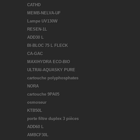
CATHD
MEMB-NELVA-UF
Lampe UV130W
RESEN-1L
ADD30 L
BI-BLOC 75 L FLECK
CA-GAC
MAXIHYDRA ECO-BIO
ULTRAI-AQUASKY PURE
cartouche polyphosphates
NORA
cartouche 9PA05
osmoseur
KTB50L
porte filtre duplex 3 pièces
ADD60 L
AMBCF30L