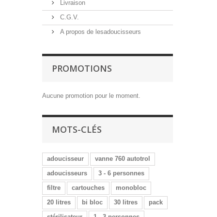
Livraison
C.G.V.
A propos de lesadoucisseurs
PROMOTIONS
Aucune promotion pour le moment.
MOTS-CLÉS
adoucisseur
vanne 760 autotrol
adoucisseurs
3 - 6 personnes
filtre
cartouches
monobloc
20 litres
bi bloc
30 litres
pack
stérilisateur
1 - 3 personnes