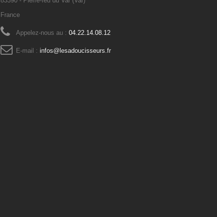
83390 - Pierre-feu du Var (Var)
France
Appelez-nous au :
04.22.14.08.12
E-mail :
infos@lesadoucisseurs.fr