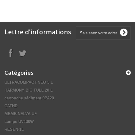
Lettre d'informations
Catégories
ULTRACOMPACT NEO 5 L
HARMONY BIO FULL 20 L
cartouche sédiment 9PA20
CATHD
MEMB-NELVA-UF
Lampe UV130W
RESEN-1L