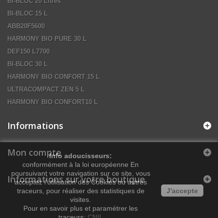
BI-BLOC 20 Litres
BI-BLOC 15 L
ABB20F5600
HARMONY BIO PURE 30 L
DEF150 L7700
BI-BLOC 30 L
HARMONY BIO CONFORT 15 L
ULTRACOMPACT ZEN 5 L
HARMONY BIO CONFORT10 L
Informations
Mon compte
Info adoucisseurs:
conformément à la loi européenne En
poursuivant votre navigation sur ce site, vous
Informations sur votre boutique
acceptez l’utilisation des Cookies ou autres
traceurs, pour réaliser des statistiques de
J'accepte
visites.
Pour en savoir plus et paramétrer les
traceurs:
CNIL