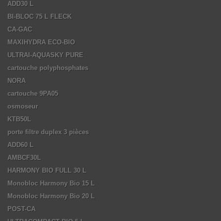
ADD30 L
BI-BLOC 75 L FLECK
CA-GAC
MAXIHYDRA ECO-BIO
ULTRAI-AQUASKY PURE
cartouche polyphosphates
NORA
cartouche 9PA05
osmoseur
KTB50L
porte filtre duplex 3 pièces
ADD60 L
AMBCF30L
HARMONY BIO FULL 30 L
Monobloc Harmony Bio 15 L
Monobloc Harmony Bio 20 L
POST-CA