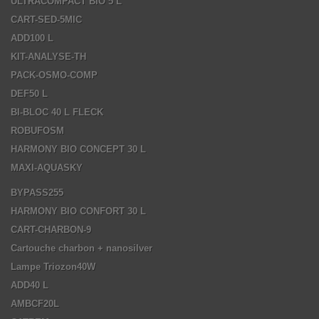
ULTRACOMPACT BIO 5 L
CART-SED-5MIC
ADD100 L
KIT-ANALYSE-TH
PACK-OSMO-COMP
DEF50 L
BI-BLOC 40 L FLECK
ROBUFOSM
HARMONY BIO CONCEPT 30 L
MAXI-AQUASKY
BYPASS255
HARMONY BIO CONFORT 30 L
CART-CHARBON-9
Cartouche charbon + nanosilver
Lampe Triozon40W
ADD40 L
AMBCF20L