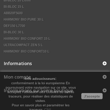
BI-BLOC 20 Litres
BI-BLOC 15 L
ABB20F5600
HARMONY BIO PURE 30 L
DEF150 L7700
BI-BLOC 30 L
HARMONY BIO CONFORT 15 L
ULTRACOMPACT ZEN 5 L
HARMONY BIO CONFORT10 L
Informations
Mon compte
Info adoucisseurs:
conformément à la loi européenne En
poursuivant votre navigation sur ce site, vous
Informations sur votre boutique
acceptez l’utilisation des Cookies ou autres
traceurs, pour réaliser des statistiques de
J'accepte
visites.
Pour en savoir plus et paramétrer les
traceurs:
CNIL