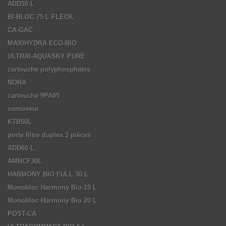
ADD30 L
BI-BLOC 75 L FLECK
CA-GAC
MAXIHYDRA ECO-BIO
ULTRAI-AQUASKY PURE
cartouche polyphosphates
NORA
cartouche 9PA05
osmoseur
KTB50L
porte filtre duplex 3 pièces
ADD60 L
AMBCF30L
HARMONY BIO FULL 30 L
Monobloc Harmony Bio 15 L
Monobloc Harmony Bio 20 L
POST-CA