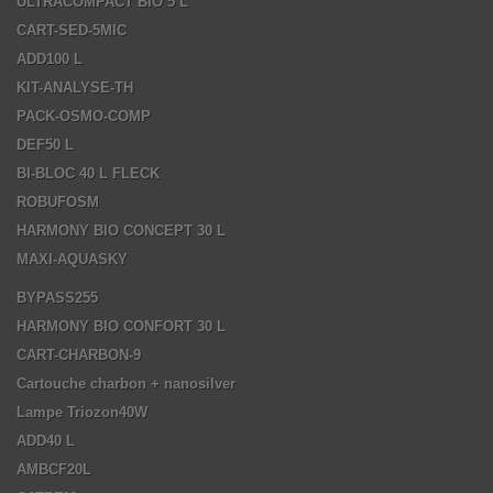
ULTRACOMPACT BIO 5 L
CART-SED-5MIC
ADD100 L
KIT-ANALYSE-TH
PACK-OSMO-COMP
DEF50 L
BI-BLOC 40 L FLECK
ROBUFOSM
HARMONY BIO CONCEPT 30 L
MAXI-AQUASKY
BYPASS255
HARMONY BIO CONFORT 30 L
CART-CHARBON-9
Cartouche charbon + nanosilver
Lampe Triozon40W
ADD40 L
AMBCF20L