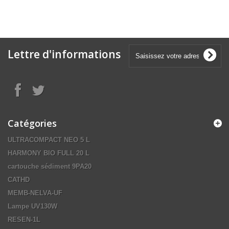
Lettre d'informations
Catégories
ULTRACOMPACT NEO 5 L
HARMONY BIO FULL 20 L
cartouche sédiment 9PA20
CATHD
MEMB-NELVA-UF
Lampe UV130W
RESEN-1L