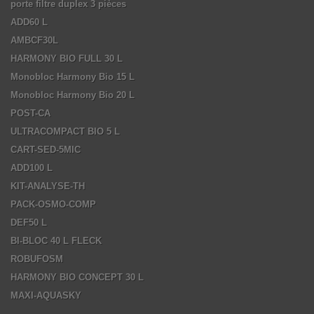
porte filtre duplex 3 pièces
ADD60 L
AMBCF30L
HARMONY BIO FULL 30 L
Monobloc Harmony Bio 15 L
Monobloc Harmony Bio 20 L
POST-CA
ULTRACOMPACT BIO 5 L
CART-SED-5MIC
ADD100 L
KIT-ANALYSE-TH
PACK-OSMO-COMP
DEF50 L
BI-BLOC 40 L FLECK
ROBUFOSM
HARMONY BIO CONCEPT 30 L
MAXI-AQUASKY