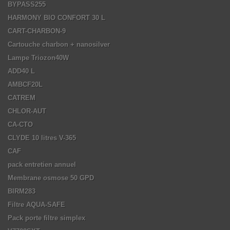
BYPASS255
HARMONY BIO CONFORT 30 L
CART-CHARBON-9
Cartouche charbon + nanosilver
Lampe Triozon40W
ADD40 L
AMBCF20L
CATREM
CHLOR-AUT
CA-CTO
CLYDE 10 litres V-365
CAF
pack entretien annuel
Membrane osmose 50 GPD
BIRM283
Filtre AQUA-SAFE
Pack porte filtre simplex