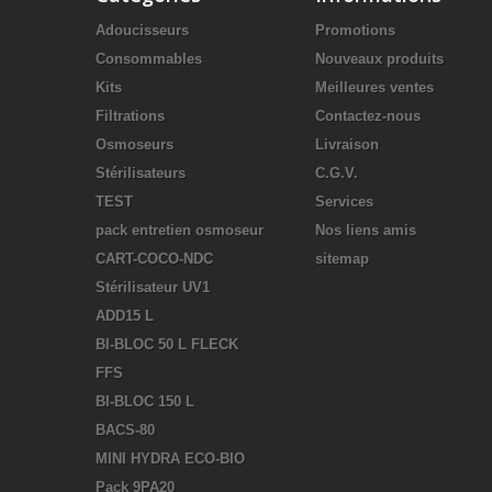
Adoucisseurs
Promotions
Consommables
Nouveaux produits
Kits
Meilleures ventes
Filtrations
Contactez-nous
Osmoseurs
Livraison
Stérilisateurs
C.G.V.
TEST
Services
pack entretien osmoseur
Nos liens amis
CART-COCO-NDC
sitemap
Stérilisateur UV1
ADD15 L
BI-BLOC 50 L FLECK
FFS
BI-BLOC 150 L
BACS-80
MINI HYDRA ECO-BIO
Pack 9PA20