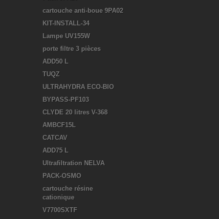
cartouche anti-boue 9PA02
KIT-INSTALL-34
Lampe UV155W
porte filtre 3 pièces
ADD50 L
TUQZ
ULTRAHYDRA ECO-BIO
BYPASS-PF103
CLYDE 20 litres V-368
AMBCF15L
CATCAV
ADD75 L
Ultrafiltration NELVA
PACK-OSMO
cartouche résine
cationique
V7700SXTF