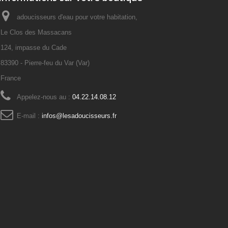
adoucisseurs d'eau pour votre habitation,
Le Clos des Massacans
124, impasse du Cade
83390 - Pierre-feu du Var (Var)
France
Appelez-nous au :
04.22.14.08.12
E-mail :
infos@lesadoucisseurs.fr