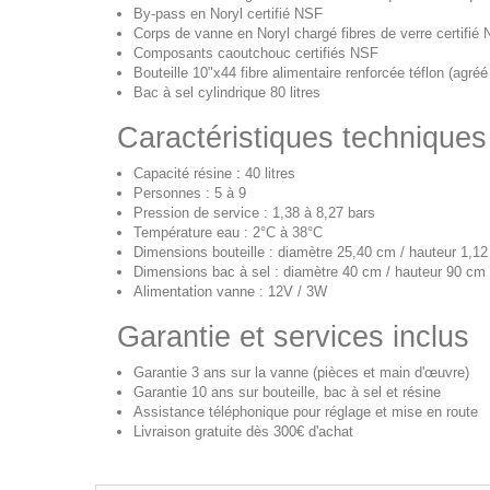
By-pass en Noryl certifié NSF
Corps de vanne en Noryl chargé fibres de verre certifié
Composants caoutchouc certifiés NSF
Bouteille 10"x44 fibre alimentaire renforcée téflon (agré
Bac à sel cylindrique 80 litres
Caractéristiques techniques
Capacité résine : 40 litres
Personnes : 5 à 9
Pression de service : 1,38 à 8,27 bars
Température eau : 2°C à 38°C
Dimensions bouteille : diamètre 25,40 cm / hauteur 1,1
Dimensions bac à sel : diamètre 40 cm / hauteur 90 cm
Alimentation vanne : 12V / 3W
Garantie et services inclus
Garantie 3 ans sur la vanne (pièces et main d'œuvre)
Garantie 10 ans sur bouteille, bac à sel et résine
Assistance téléphonique pour réglage et mise en route
Livraison gratuite dès 300€ d'achat