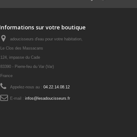
Informations sur votre boutique
adoucisseurs d'eau pour votre habitation,
Le Clos des Massacans
124, impasse du Cade
83390 - Pierre-feu du Var (Var)
France
Appelez-nous au :
04.22.14.08.12
E-mail :
infos@lesadoucisseurs.fr