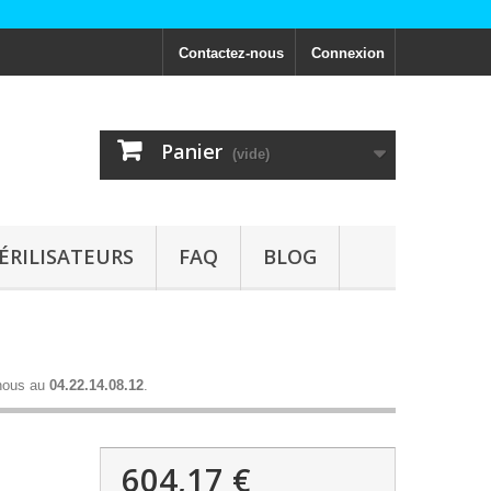
Contactez-nous
Connexion
Panier
(vide)
ÉRILISATEURS
FAQ
BLOG
nous au
04.22.14.08.12
.
604,17 €