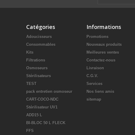
Catégories
Informations
Adoucisseurs
Promotions
Consommables
Nouveaux produits
Kits
Meilleures ventes
Filtrations
Contactez-nous
Osmoseurs
Livraison
Stérilisateurs
C.G.V.
TEST
Services
pack entretien osmoseur
Nos liens amis
CART-COCO-NDC
sitemap
Stérilisateur UV1
ADD15 L
BI-BLOC 50 L FLECK
FFS