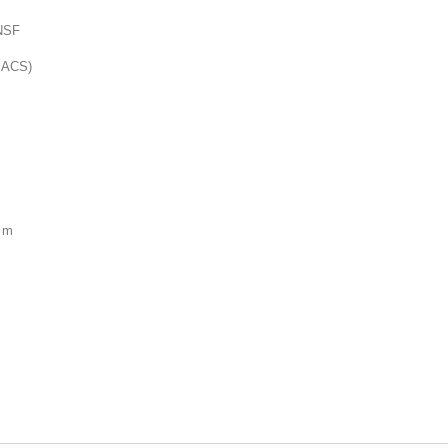
 NSF
é ACS)
2 m