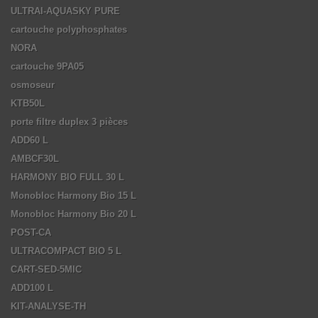
ULTRAI-AQUASKY PURE
cartouche polyphosphates
NORA
cartouche 9PA05
osmoseur
KTB50L
porte filtre duplex 3 pièces
ADD60 L
AMBCF30L
HARMONY BIO FULL 30 L
Monobloc Harmony Bio 15 L
Monobloc Harmony Bio 20 L
POST-CA
ULTRACOMPACT BIO 5 L
CART-SED-5MIC
ADD100 L
KIT-ANALYSE-TH