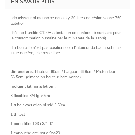
EN SAVOIR PLUS
adoucisseur bi-monobloc aquasky 20 litres de résine vanne 760
autotrol
-Résine Purolite C120E attestation de conformité sanitaire pour
la consommation humaine par le ministère de la santé)
-La bouteille n'est pas positionnée à l'intérieur du bac à sel mais
juste derrière, elle reste libre
dimensions:
Hauteur: 90cm / Largeur: 38.6cm / Profondeur:
56.5cm (dimension hauteur hors vanne)
incluant kit installation :
3 flexibles 3/4 lg 70cm
1 tube évacuation blindé 2.50m
1 th test
1 porte filtre 103 i 3/4 9"
1 cartouche anti-boue 9pa20