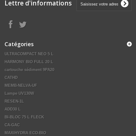
Lettre d'informations
Catégories
ULTRACOMPACT NEO 5 L
HARMONY BIO FULL 20 L
cartouche sédiment 9PA20
CATHD
MEMB-NELVA-UF
Lampe UV130W
RESEN-1L
ADD30 L
BI-BLOC 75 L FLECK
CA-GAC
MAXIHYDRA ECO-BIO