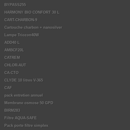
BYPASS255
HARMONY BIO CONFORT 30 L
CART-CHARBON-9
Cartouche charbon + nanosilver
Lampe Triozon40W
ADD40 L
AMBCF20L
CATREM
CHLOR-AUT
CA-CTO
CLYDE 10 litres V-365
CAF
pack entretien annuel
Membrane osmose 50 GPD
BIRM283
Filtre AQUA-SAFE
Pack porte filtre simplex