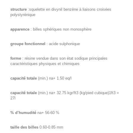
structure
:squelette en divynil benzène à liaisons croisées
polystyrénique
apparence
: billes sphériques non monosphère
groupe fonctionnel
: acide sulphonique
forme
: résine vendue dans son état sodique principales
caractéristiques physiques et chimiques
capacité totale
(min.) na+ 1.50 eq/l
capacité totale
(min.) na+ 32.75 kgr/ft3 (kg/pied cubique)1ft3 =
27l
% d’humudité
na+ 56-60 %
taille des billes
0.60-0.85 mm