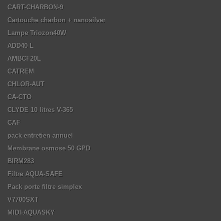
CART-CHARBON-9
Cartouche charbon + nanosilver
Lampe Triozon40W
ADD40 L
AMBCF20L
CATREM
CHLOR-AUT
CA-CTO
CLYDE 10 litres V-365
CAF
pack entretien annuel
Membrane osmose 50 GPD
BIRM283
Filtre AQUA-SAFE
Pack porte filtre simplex
V7700SXT
MIDI-AQUASKY