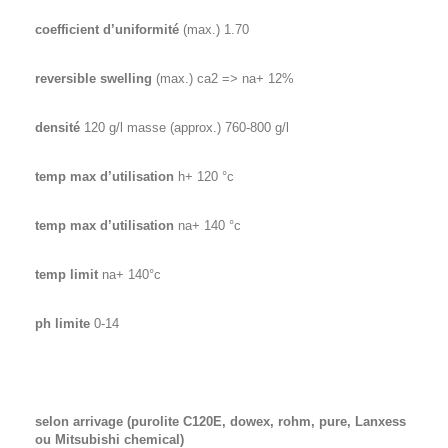
coefficient d’uniformité
(max.) 1.70
reversible swelling
(max.) ca2 => na+ 12%
densité
120 g/l masse (approx.) 760-800 g/l
temp max d’utilisation
h+ 120 °c
temp max d’utilisation
na+ 140 °c
temp limit
na+ 140°c
ph limite
0-14
selon arrivage (purolite C120E, dowex, rohm, pure, Lanxess
ou Mitsubishi chemical)