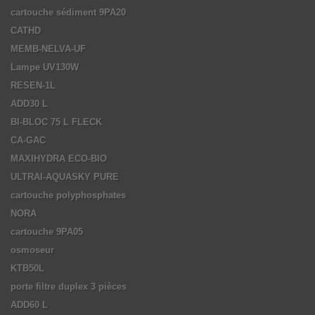
cartouche sédiment 9PA20
CATHD
MEMB-NELVA-UF
Lampe UV130W
RESEN-1L
ADD30 L
BI-BLOC 75 L FLECK
CA-GAC
MAXIHYDRA ECO-BIO
ULTRAI-AQUASKY PURE
cartouche polyphosphates
NORA
cartouche 9PA05
osmoseur
KTB50L
porte filtre duplex 3 pièces
ADD60 L