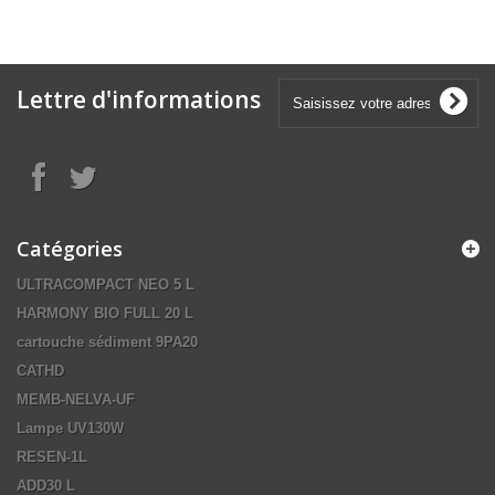
Lettre d'informations
Catégories
ULTRACOMPACT NEO 5 L
HARMONY BIO FULL 20 L
cartouche sédiment 9PA20
CATHD
MEMB-NELVA-UF
Lampe UV130W
RESEN-1L
ADD30 L