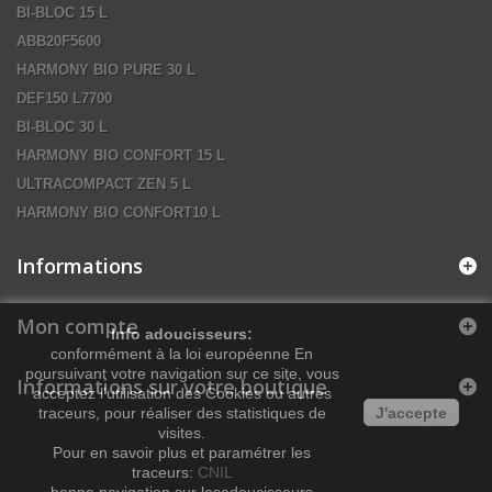
BI-BLOC 15 L
ABB20F5600
HARMONY BIO PURE 30 L
DEF150 L7700
BI-BLOC 30 L
HARMONY BIO CONFORT 15 L
ULTRACOMPACT ZEN 5 L
HARMONY BIO CONFORT10 L
Informations
Mon compte
Info adoucisseurs:
conformément à la loi européenne En
poursuivant votre navigation sur ce site, vous
Informations sur votre boutique
acceptez l’utilisation des Cookies ou autres
traceurs, pour réaliser des statistiques de
J'accepte
visites.
Pour en savoir plus et paramétrer les
traceurs:
CNIL