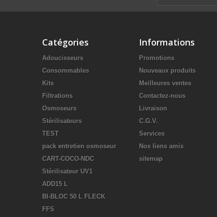
Catégories
Informations
Adoucisseurs
Promotions
Consommables
Nouveaux produits
Kits
Meilleures ventes
Filtrations
Contactez-nous
Osmoseurs
Livraison
Stérilisateurs
C.G.V.
TEST
Services
pack entretien osmoseur
Nos liens amis
CART-COCO-NDC
sitemap
Stérilisateur UV1
ADD15 L
BI-BLOC 50 L FLECK
FFS