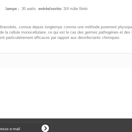
h
lampe :
30 watts
entrée/sortie:
3/4 mâle fileté
ultraviolets, connue depuis longtemps comme une méthode purement physique de
e de la cellule monocellulaire, ce qui est le cas des germes pathogènes et des
nt particulièrement efficaces par rapport aux désinfectants chimiques.