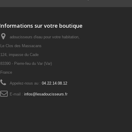
Informations sur votre boutique
adoucisseurs d'eau pour votre habitation,
Le Clos des Massacans
124, impasse du Cade
83390 - Pierre-feu du Var (Var)
France
Appelez-nous au :
04.22.14.08.12
E-mail :
infos@lesadoucisseurs.fr