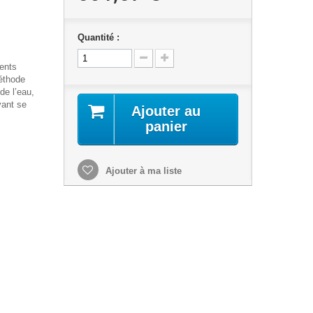
Quantité :
ments
éthode
de l’eau,
vant se
Ajouter au
panier
Ajouter à ma liste