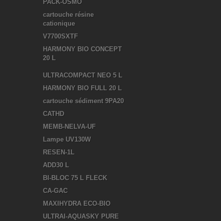
PACK-OSMO
cartouche résine
cationique
V7700SXTF
HARMONY BIO CONCEPT
20 L
ULTRACOMPACT NEO 5 L
HARMONY BIO FULL 20 L
cartouche sédiment 9PA20
CATHD
MEMB-NELVA-UF
Lampe UV130W
RESEN-1L
ADD30 L
BI-BLOC 75 L FLECK
CA-GAC
MAXIHYDRA ECO-BIO
ULTRAI-AQUASKY PURE